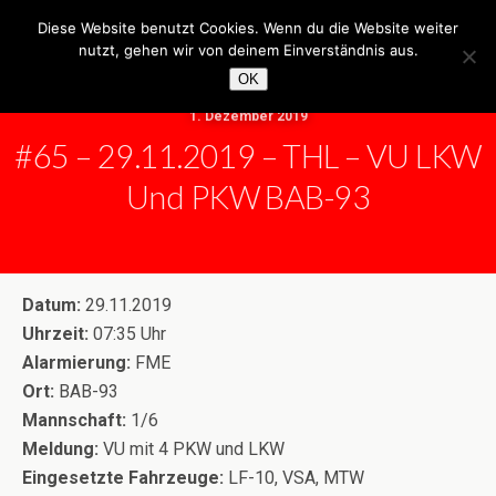
Freiwillige Feuerwehr Neuhaus
Diese Website benutzt Cookies. Wenn du die Website weiter
nutzt, gehen wir von deinem Einverständnis aus.
OK
1. Dezember 2019
#65 – 29.11.2019 – THL – VU LKW
Und PKW BAB-93
Datum:
29.11.2019
Uhrzeit:
07:35 Uhr
Alarmierung:
FME
Ort:
BAB-93
Mannschaft:
1/6
Meldung:
VU mit 4 PKW und LKW
Eingesetzte Fahrzeuge:
LF-10, VSA, MTW