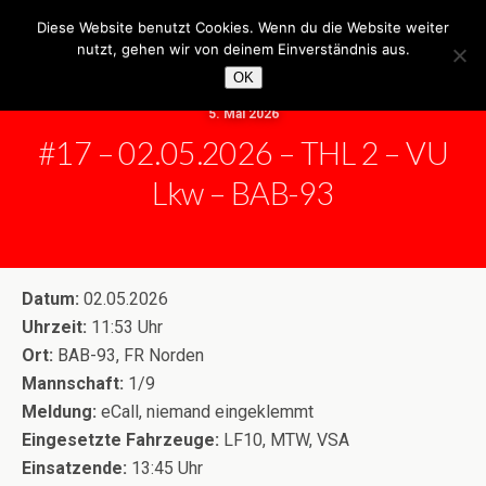
Freiwillige Feuerwehr Neuhaus
Diese Website benutzt Cookies. Wenn du die Website weiter
nutzt, gehen wir von deinem Einverständnis aus.
OK
5. Mai 2026
#17 – 02.05.2026 – THL 2 – VU
Lkw – BAB-93
Datum:
02.05.2026
Uhrzeit:
11:53 Uhr
Ort:
BAB-93, FR Norden
Mannschaft:
1/9
Meldung:
eCall, niemand eingeklemmt
Eingesetzte Fahrzeuge:
LF10, MTW, VSA
Einsatzende:
13:45 Uhr